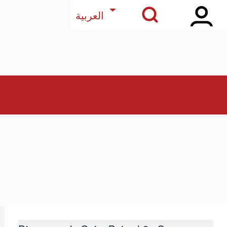
Open Sidebar Ma
Open Search Block
Weitere Aktionen auflist
العربية