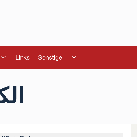
Links
Sonstige
Unternavigation von Sonstige
l
n
Unternavigation von Wer sind wir?
الث