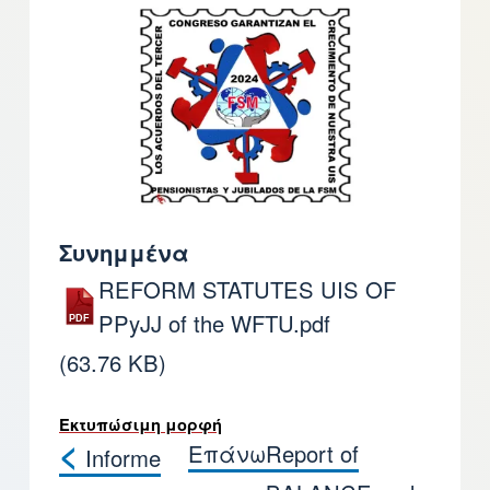
Συνημμένα
REFORM STATUTES UIS OF
PPyJJ of the WFTU.pdf
(63.76 KB)
Εκτυπώσιμη μορφή
<
Επάνω
Report of
Informe
Book traversal links for REFO