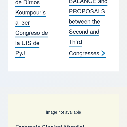
BALANCE and
de Dimos
PROPOSALS
Koumpouris
between the
al 3er
Second and
Congreso de
Third
la UIS de
>
PyJ
Congresses
Image not available
Federació Sindical Mundial