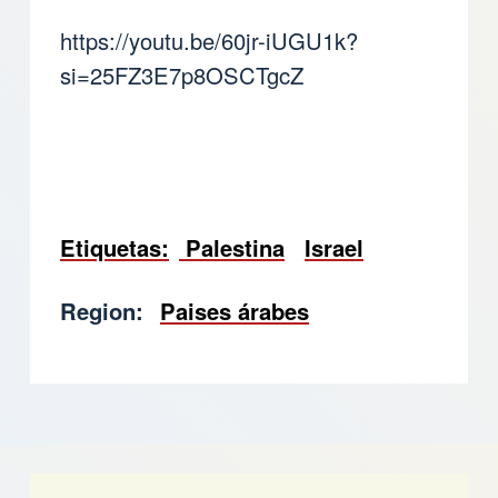
https://youtu.be/60jr-iUGU1k?
si=25FZ3E7p8OSCTgcZ
Etiquetas
Palestina
Israel
Region
Paises árabes