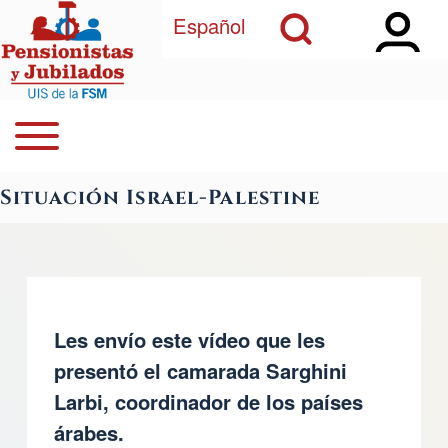
Open Sidebar Ma
Open Search Block
Pasar al contenido principal
Español
Open or Close horizontal Main Menu
Buscar
Navegación principal
Situación Israel-Palestine
Close Search Block
Les envío este vídeo que les
presentó el camarada Sarghini
Larbi, coordinador de los países
árabes.