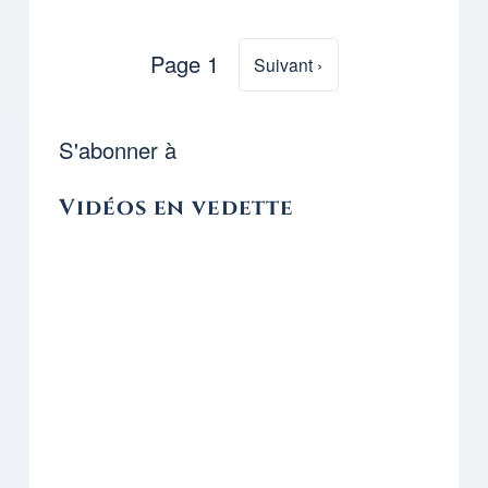
Page 1
Page suivante
Suivant ›
Pagination
S'abonner à
Vidéos en vedette
Remote video URL