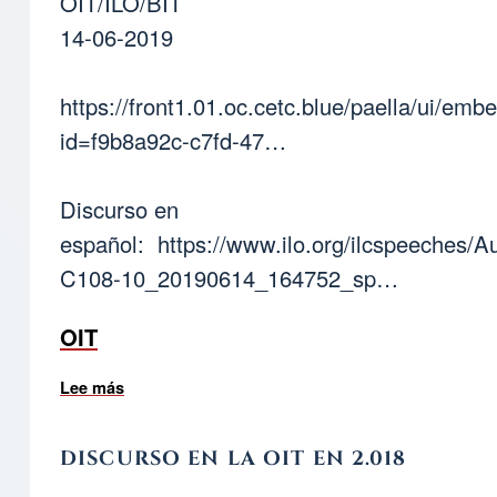
OIT/ILO/BIT
14-06-2019
https://front1.01.oc.cetc.blue/paella/ui/emb
id=f9b8a92c-c7fd-47…
Discurso en
español:
https://www.ilo.org/ilcspeeches/A
C108-10_20190614_164752_sp…
OIT
Lee más
sobre Discurso de Quim Boix en la OIT-ILO
DISCURSO EN LA OIT EN 2.018