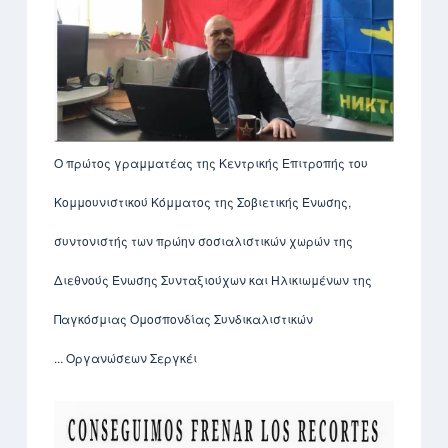
Ο πρώτος γραμματέας της Κεντρικής Επιτροπής του
Κομμουνιστικού Κόμματος της Σοβιετικής Ένωσης,
συντονιστής των πρώην σοσιαλιστικών χωρών της
Διεθνούς Ένωσης Συνταξιούχων και Ηλικιωμένων της
Παγκόσμιας Ομοσπονδίας Συνδικαλιστικών
Οργανώσεων Σεργκέι ...