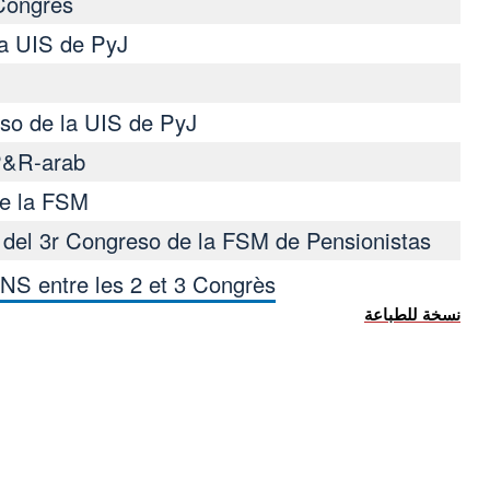
Congrès
la UIS de PyJ
so de la UIS de PyJ
 P&R-arab
e la FSM
 del 3r Congreso de la FSM de Pensionistas
 entre les 2 et 3 Congrès
كتاب روابط اجتياز لـ III Congreso de la UIS de PyJ de la FSM
نسخة للطباعة