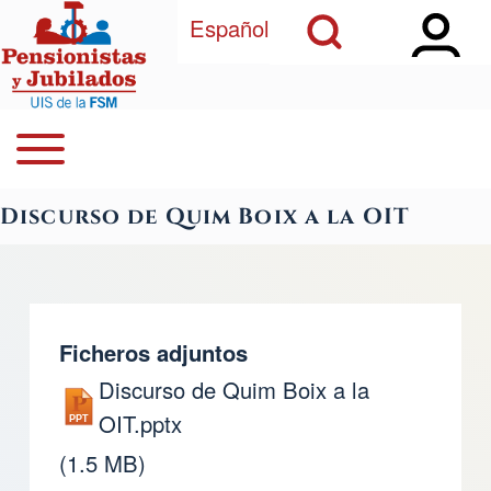
Open Sidebar Ma
Open Search Block
Pasar al contenido principal
Español
Open or Close horizontal Main Menu
Buscar
Navegación principal
Discurso de Quim Boix a la OIT
Close Search Block
Ficheros adjuntos
Discurso de Quim Boix a la
OIT.pptx
(1.5 MB)