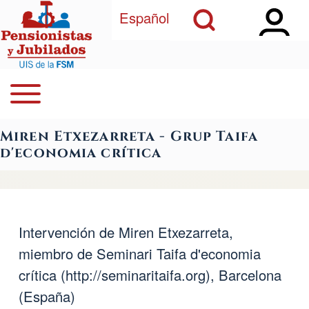
Open Sidebar Ma
Open Search Block
Pasar al contenido principal
Español
Open or Close horizontal Main Menu
Buscar
Navegación principal
Miren Etxezarreta - Grup Taifa
Close Search Block
d'economia crítica
Intervención de Miren Etxezarreta,
miembro de Seminari Taifa d'economia
crítica (
http://seminaritaifa.org
), Barcelona
(España)