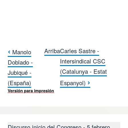
‹
Arriba
Carles Sastre -
Manolo
Enlaces transversales de Book par
Intersindical CSC
Doblado -
(Catalunya - Estat
Jubiqué -
›
(España)
Espanyol)
Versión para impresión
Discurso inicio del Congreso - 5 febrero