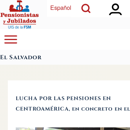
Open Sidebar Ma
Open Search Block
Pasar al contenido principal
Español
Open or Close horizontal Main Menu
Buscar
Navegación principal
El Salvador
Close Search Block
LUCHA POR LAS PENSIONES EN
CENTROAMÉRICA, en concreto en el