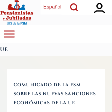
Open Sidebar Ma
Open Search Block
Pasar al contenido principal
Español
Open or Close horizontal Main Menu
Buscar
Navegación principal
UE
Close Search Block
COMUNICADO DE LA FSM
SOBRE LAS NUEVAS SANCIONES
ECONÓMICAS DE LA UE