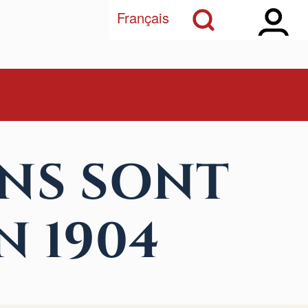
Open Sidebar Ma
Open Search Block
Français
NS SONT
N 1904