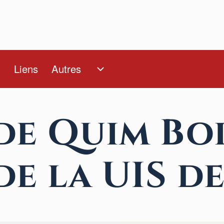
Liens
Autres
sous-navigation Autres
l
ous-navigation Nous sommes
de Quim Boi
e la UIS de