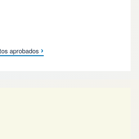
›
utos aprobados
sos de Quim Boix al 3