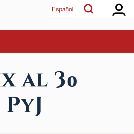
Open Sidebar Ma
Open Search Block
Español
x al 3ο
 PyJ