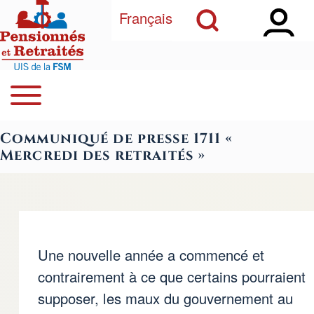
Open Sidebar Ma
Open Search Block
Aller au contenu principal
Français
Open or Close horizontal Main Menu
Rechercher
Navegación principal
Communiqué de presse 1711 «
Close Search Block
Mercredi des retraités »
Une nouvelle année a commencé et
contrairement à ce que certains pourraient
supposer, les maux du gouvernement au