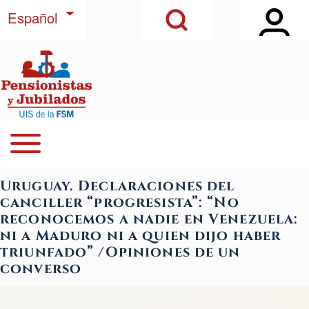
Open Sidebar Ma
Open Search Block
Pasar al contenido principal
Lista adicional de acciones
Español
Buscar
Open or Close horizontal Main Menu
Navegación principal
Close Search Block
Uruguay. Declaraciones del
canciller “progresista”: “No
reconocemos a nadie en Venezuela:
ni a Maduro ni a quien dijo haber
triunfado” /Opiniones de un
converso