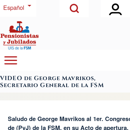
Open Sidebar Ma
Open Search Block
Pasar al contenido principal
Lista adicional de acciones
Español
Buscar
Open or Close horizontal Main Menu
Navegación principal
Close Search Block
VIDEO de George Mavrikos,
Secretario General de la FSM
Saludo de George Mavrikos al 1er. Congreso
de (PyJ) de la FSM, en su Acto de apertura,