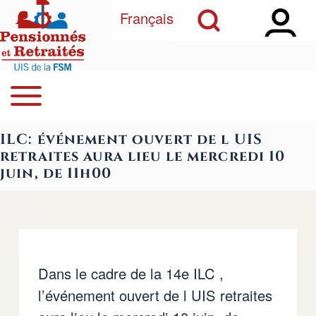
Open Sidebar Ma
Open Search Block
Aller au contenu principal
Français
Open or Close horizontal Main Menu
Rechercher
Navegación principal
ILC: événement ouvert de l UIS
Close Search Block
retraites aura lieu le mercredi 10
juin, de 11h00
Dans le cadre de la 14e ILC ,
l’événement ouvert de l UIS retraites