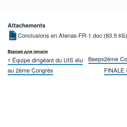
Attachements
Conclusions en Atenas-FR-1.doc
(83.5 КБ
Версия для печати
‹
Вверх
2ème Co
Équipe dirigéant du UIS élu
Перекрёстные ссылки 
au 2ème Congrès
FINALE