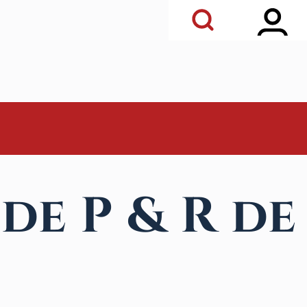
Open Sidebar Ma
Open Search Block
de P & R de