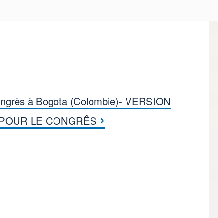
)
ngrès à Bogota (Colombie)- VERSION
книги для 2ème Congrès 
›
 POUR LE CONGRÊS