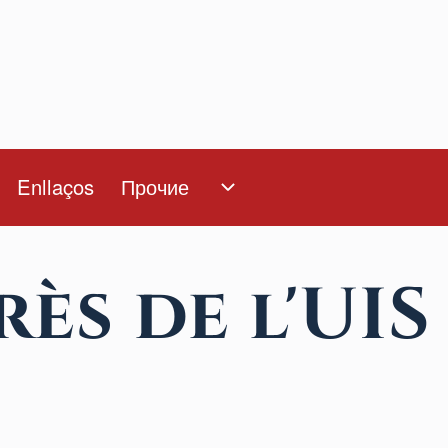
Enllaços
Прочие
Прочие подменю
l
то мы такие подменю
s de l'UIS 