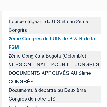
Équipe dirigéant du UIS élu au 2ème
Congrès
2ème Congrès de l'UIS de P & R de la
FSM
2ème Congrès à Bogota (Colombie)-
de l'UIS de P & R de l
VERSION FINALE POUR LE CONGRÊS
DOCUMENTS APROUVÉS AU 2ème
CONGRÈS
Documents à débattre au Deuxième
Congrès de notre UIS