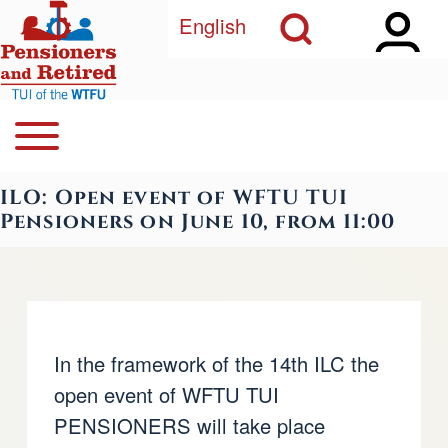
Open Sidebar Ma
Open Search Block
Skip to main content
English
Open or Close horizontal Main Menu
Search
Navegación principal
ILO: Open event of WFTU TUI
Close Search Block
Pensioners on June 10, from 11:00
In the framework of the 14th ILC the
open event of WFTU TUI
PENSIONERS will take place