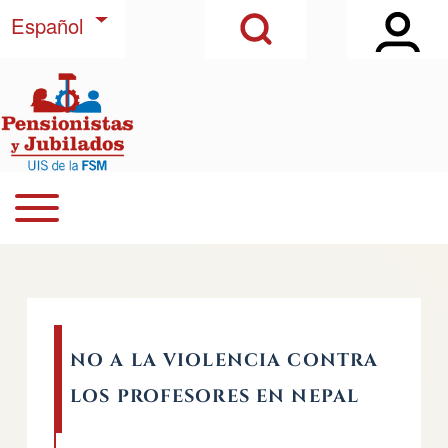
Open Sidebar Ma
Open Search Block
Pasar al contenido principal
Lista adicional de acciones
Español
Buscar
Open or Close horizontal Main Menu
Navegación principal
Close Search Block
NO A LA VIOLENCIA CONTRA
LOS PROFESORES EN NEPAL