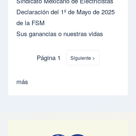
Sindicato Mexicano de Electricistas
Declaración del 1º de Mayo de 2025
de la FSM
Sus ganancias o nuestras vidas
Página 1
Siguiente página
Siguiente >
Paginación
más