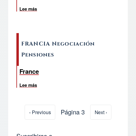
Lee más
sobre Información importante de las pensione
FRANCIA Negociación
Pensiones
France
Lee más
sobre FRANCIA Negociación Pensiones
Página 3
Página anterior
‹ Previous
Siguiente página
Next ›
Paginación
Suscribirse a