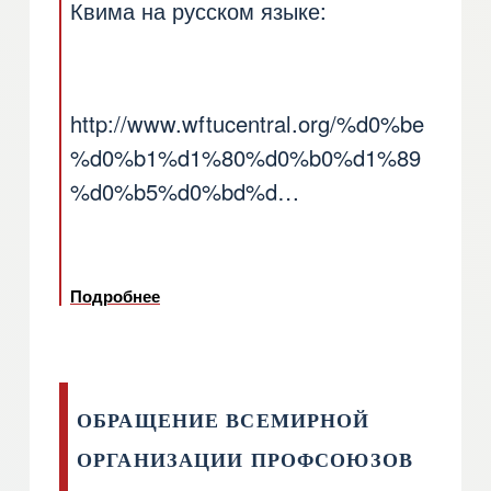
Квима на русском языке:
http://www.wftucentral.org/%d0%be
%d0%b1%d1%80%d0%b0%d1%89
%d0%b5%d0%bd%d…
Подробнее
о Вот письмо Маврикоса, Димоса и Квим
ОБРАЩЕНИЕ ВСЕМИРНОЙ
ОРГАНИЗАЦИИ ПРОФСОЮЗОВ