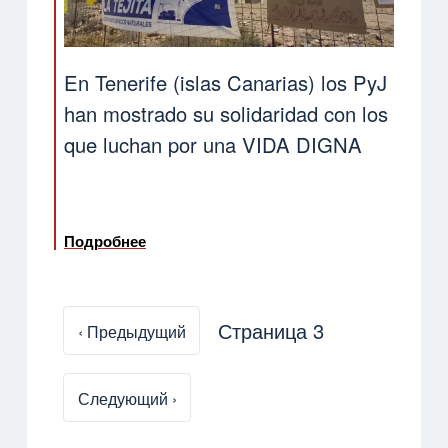
En Tenerife (islas Canarias) los PyJ
han mostrado su solidaridad con los
que luchan por una VIDA DIGNA
Подробнее
о En Tenerife (islas Canarias) los PyJ ha
Страница 3
Предыдущая страница
‹ Предыдущий
Нумерация страниц
Следующая страница
Следующий ›