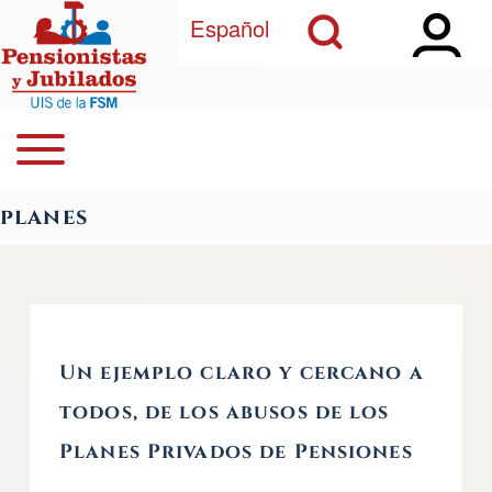
Open Sidebar Ma
Open Search Block
Pasar al contenido principal
Español
Open or Close horizontal Main Menu
Buscar
Navegación principal
planes
Close Search Block
Un ejemplo claro y cercano a
todos, de los abusos de los
Planes Privados de Pensiones