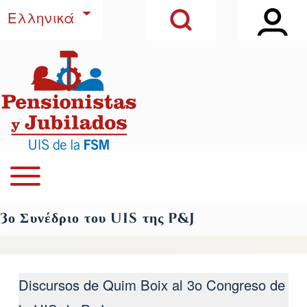
Open Sidebar Ma
Open Search Block
Παράκαμψη προς το κυρίως περιεχόμενο
Λίστα πρόσθετων ενεργειών
Ελληνικά
Αναζήτηση
Close Search Block
Open or Close horizontal Main Menu
Navegación principal
3ο Συνέδριο του UIS της P&J
Discursos de Quim Boix al 3ο Congreso de