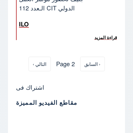
الدولي CIT الـعدد 112
ILO
قراءة المزيد
عن Important activity 13/6
Page 2
‹ السابق
الصفحة السابقة
التالي ›
الصفحة التالية
ترقيم الصفحات
اشتراك فى
مقاطع الفيديو المميزة
o URL