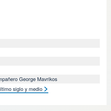
compañero George Mavrikos
>
último siglo y medio
ks for HAY LUCHA DE 