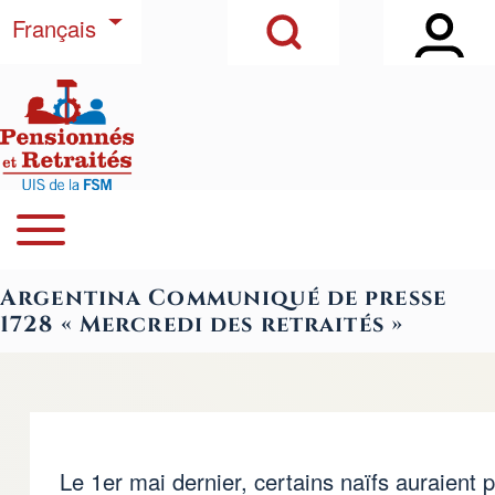
Open Sidebar Ma
Open Search Block
Aller au contenu principal
Lister les actions supplémentaires
Français
Rechercher
Open or Close horizontal Main Menu
Navegación principal
Close Search Block
Argentina Communiqué de presse
1728 « Mercredi des retraités »
Le 1er mai dernier, certains naïfs auraient p