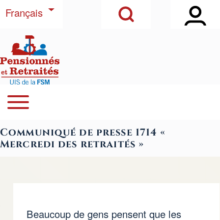
Open Sidebar Ma
Open Search Block
Aller au contenu principal
Lister les actions supplémentaires
Français
Rechercher
Open or Close horizontal Main Menu
Navegación principal
Close Search Block
Communiqué de presse 1714 «
Mercredi des retraités »
Beaucoup de gens pensent que les