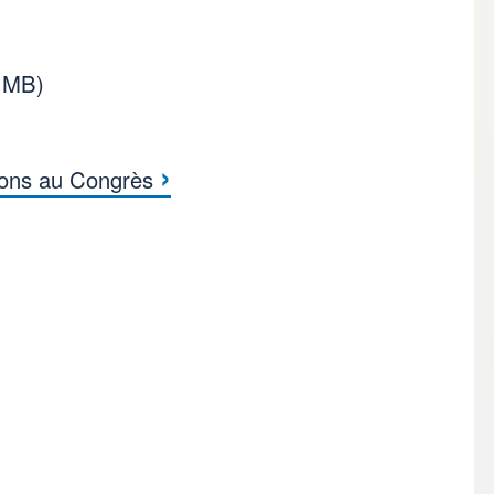
 MB)
›
ions au Congrès
s for Poster pour le 