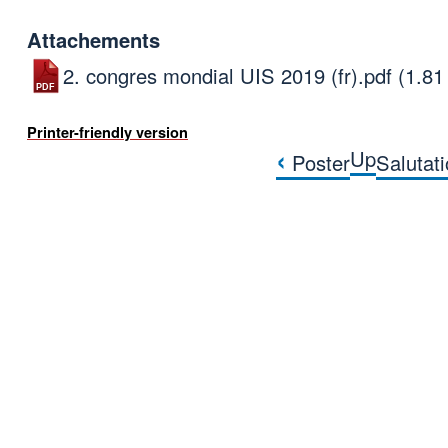
Attachements
2. congres mondial UIS 2019 (fr).pdf
(1.81
Printer-friendly version
‹
Up
Poster
Salutat
Book traversal link