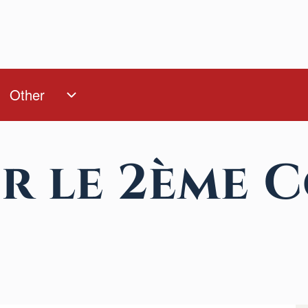
Other
Other sub-navigation
l
ub-navigation
r le 2ème 