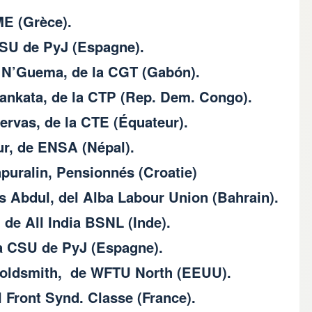
E (Grèce).
CSU de PyJ (Espagne).
e N’Guema, de la CGT (Gabón).
mankata, de la CTP (Rep. Dem. Congo).
rvas, de la CTE (Équateur).
r, de ENSA (Népal).
puralin, Pensionnés (Croatie)
 Abdul, del Alba Labour Union (Bahrain).
 de All India BSNL (Inde).
la CSU de PyJ (Espagne).
 Goldsmith, de WFTU North (EEUU).
 Front Synd. Classe (France).