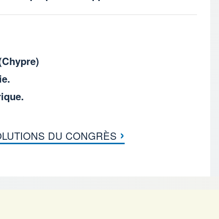
(Chypre)
ie.
rique.
›
LUTIONS DU CONGRÈS
 de livre pour DIREC