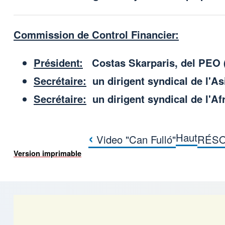
Commission de Control Financier:
Président:
Costas Skarparis, del PEO 
Secrétaire:
un dirigent syndical de l'As
Secrétaire:
un dirigent syndical de l'Af
‹
Haut
Video "Can Fulló"
RÉSO
Liens transversaux
Version imprimable