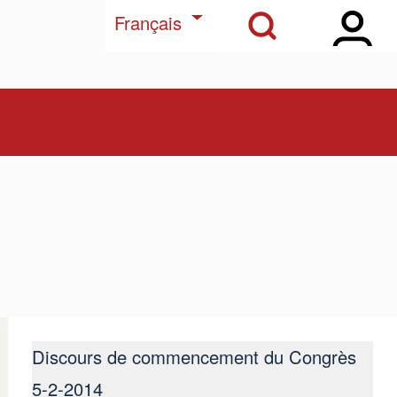
Open Sidebar Ma
Open Search Block
Lister les actions suppl
Français
Discours de commencement du Congrès
5-2-2014