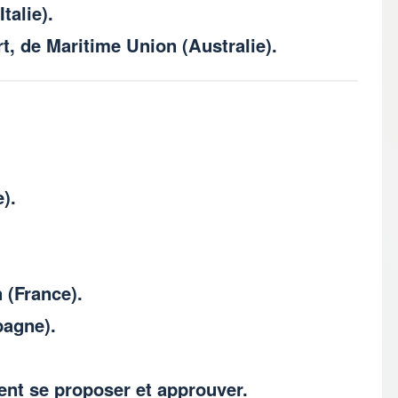
talie).
, de Maritime Union (Australie).
).
 (France).
pagne).
ent se proposer et approuver.