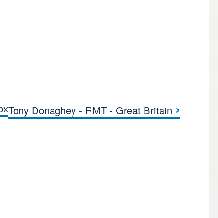
›
рх
Tony Donaghey - RMT - Great Britain
книги для Quim Boix