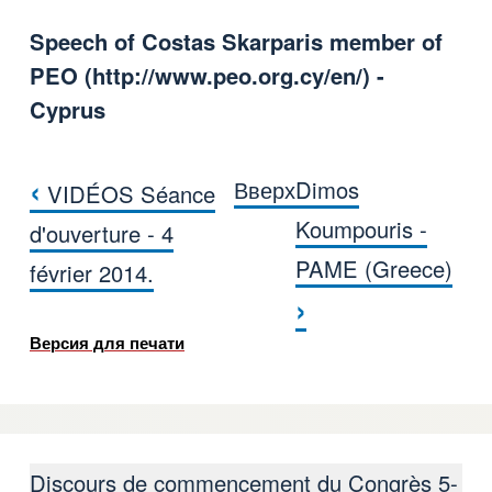
Speech of Costas Skarparis member of
PEO (
http://www.peo.org.cy/en/
) -
Cyprus
‹
Вверх
Dimos
VIDÉOS Séance
Перекрёстные ссылки книги для Costa
Koumpouris -
d'ouverture - 4
PAME (Greece)
février 2014.
›
Версия для печати
Discours de commencement du Congrès 5-