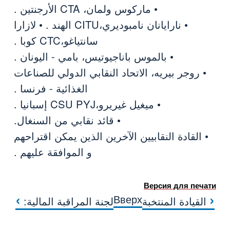
• ماركوس ولمان، CTA الأرجنتين .
• نارايانان نامبوديري،CITU الهند . • لازارا
سانتياغو،CTC كوبا .
• بالموس باناجيوتيس، بامي - اليونان .
• روجر بيريه، الاتحاد النقابي الدولي للصناعات
الغذائية - فرنسا .
• ميغيل غيريرو،CSU PYJ إسبانيا .
• قائد نقابي من السنغال.
• القادة النقابيين الآخرين الذين يمكن اقتراحهم
و الموافقة عليهم .
Версия для печати
›
‹
Вверх
القيادة المنتخبة
لجنة المراقبة المالية:
MISIÓN TÉCNICA Y DE INVESTIGACIÓN