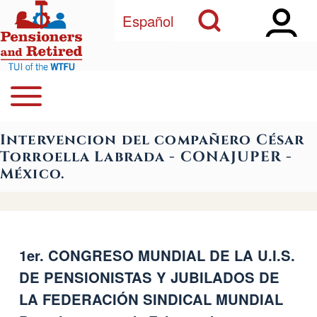
Open Sidebar Ma
Open Search Block
Skip to main content
Español
Open or Close horizontal Main Menu
Search
Navegación principal
Intervencion del compañero César
Close Search Block
Torroella Labrada - CONAJUPER -
México.
1er. CONGRESO MUNDIAL DE LA U.I.S.
DE PENSIONISTAS Y JUBILADOS DE
LA FEDERACIÓN SINDICAL MUNDIAL